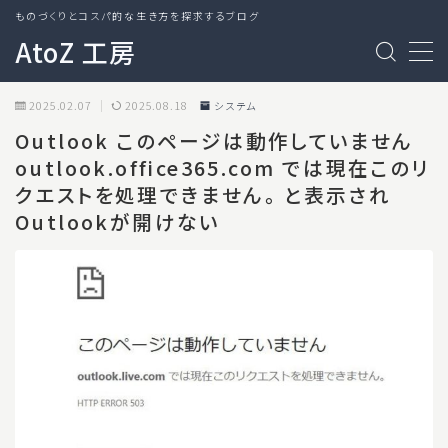
ものづくりとコスパ的な生き方を探求するブログ
AtoZ 工房
MENU
2025.02.07
2025.08.18
システム
Outlook このページは動作していません
ガジェット
outlook.office365.com では現在このリ
クエストを処理できません。 と表示され
システム
Outlookが開けない
レポート
日記