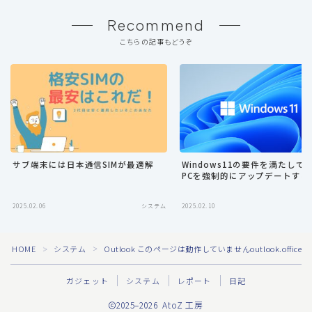
Recommend
こちらの記事もどうぞ
サブ端末には日本通信SIMが最適解
Windows11の要件を満たして
PCを強制的にアップデートする
2025.02.06
システム
2025.02.10
Follow Me
HOME
システム
Outlook このページは動作していませんoutlook.off
＞
＞
ガジェット
システム
レポート
日記
2025–2026 AtoZ 工房