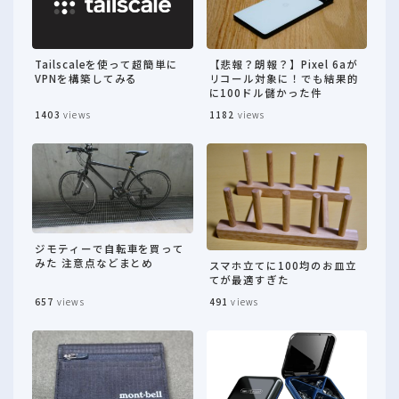
Tailscaleを使って超簡単に
【悲報？朗報？】Pixel 6aが
VPNを構築してみる
リコール対象に！でも結果的
に100ドル儲かった件
1403
views
1182
views
ジモティーで自転車を買って
みた 注意点などまとめ
スマホ立てに100均のお皿立
てが最適すぎた
657
views
491
views