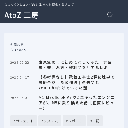
ものづくりとコスパ的な生き方を探求するブログ
AtoZ 工房
MENU
ガジェット
新着記事
News
システム
東京蚤の市に初めて行ってみた｜雰囲
2026.05.22
気・楽しみ方・戦利品をリアルレポ
レポート
【参考書なし】電気工事士2種に独学で
2026.04.17
最短合格した勉強法｜過去問と
日記
YouTubeだけでいけた話
M1 MacBook Airを5年使ったエンジニ
2026.04.07
アが、M5に乗り換えた話【正直レビュ
ー】
ガジェット
システム
レポート
日記