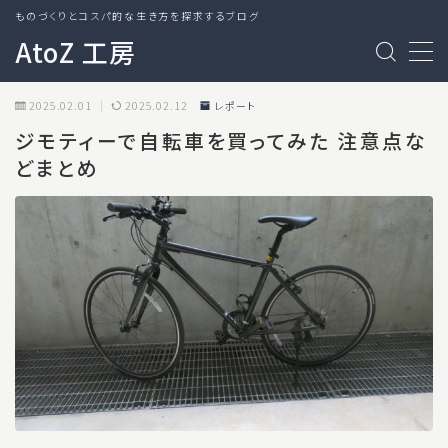
ものづくりとコスパ的な生き方を探求するブログ
AtoZ 工房
MENU
2025.02.01
2025.02.12
レポート
ジモティーで自転車を買ってみた 注意点な
ガジェット
どまとめ
システム
レポート
日記