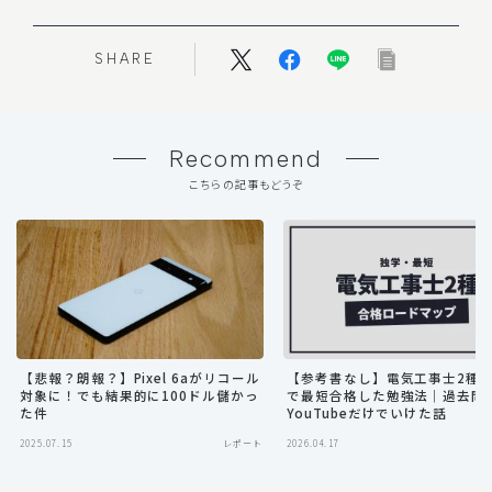
SHARE
Recommend
こちらの記事もどうぞ
【悲報？朗報？】Pixel 6aがリコール
【参考書なし】電気工事士2種
対象に！でも結果的に100ドル儲かっ
で最短合格した勉強法｜過去問
た件
YouTubeだけでいけた話
2025.07.15
レポート
2026.04.17
Follow Me